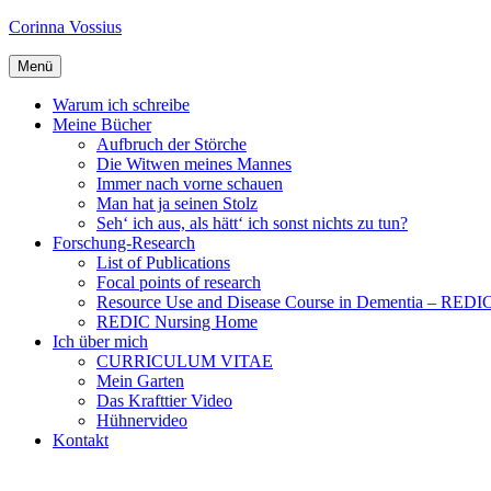
Zum
Corinna Vossius
Inhalt
springen
Menü
Warum ich schreibe
Meine Bücher
Aufbruch der Störche
Die Witwen meines Mannes
Immer nach vorne schauen
Man hat ja seinen Stolz
Seh‘ ich aus, als hätt‘ ich sonst nichts zu tun?
Forschung-Research
List of Publications
Focal points of research
Resource Use and Disease Course in Dementia – REDI
REDIC Nursing Home
Ich über mich
CURRICULUM VITAE
Mein Garten
Das Krafttier Video
Hühnervideo
Kontakt